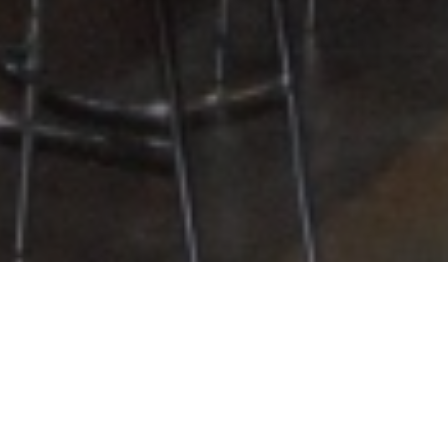
 menús especiales.
MENÚ DIARIO